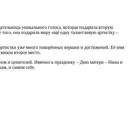
ательница уникального голоса, которая подарила вторую
 того, она подарила миру ещё одну талантливую артистку –
артистки уже много покорённых вершин и достижений. Её имя
заняла второе место.
анов и ценителей. Именно к празднику – Дню матери – Нина и
ам, и самим себе.